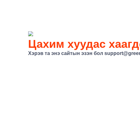
Цахим хуудас хаагд
Хэрэв та энэ сайтын эзэн бол support@gree